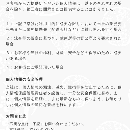
お客様からご提供いただいた個人情報は、以下のそれぞれの場
合を除き、第三者に開示または提供することはありません。
１：上記で挙げた利用目的に必要な限りにおいて当社の業務委
託先または業務提携先（配送会社など）に対し開示を行う場合
２：法令等の規定に基づき、裁判所等の官公庁より要求された
場合
３：お客様や当社の権利、財産、安全などの保護のために必要
がある場合
４：お客様にご承諾頂いた場合
個人情報の安全管理
当社は、個人情報の漏洩、滅失、毀損等を防止するために、個
人情報保護管理責任者を設置し、十分な安全保護に努め、ま
た、個人情報を正確に、また最新なものに保つよう、お預かり
した個人情報の適切な管理を行います。
お問合せ先
ご不明な点は、下記にお問い合わせください。
電話番号：
027-381-3355